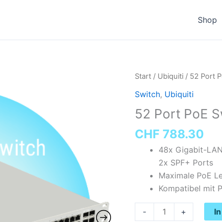
Shop
52
Start
/
Ubiquiti
/ 52 Port 
Port
Switch
,
Ubiquiti
PoE
52 Port PoE 
Switch
UniFi
CHF
788.30
US-
48x Gigabit-LAN-
48-
2x SPF+ Ports
500W
Maximale PoE Le
Menge
Kompatibel mit 
I
-
+